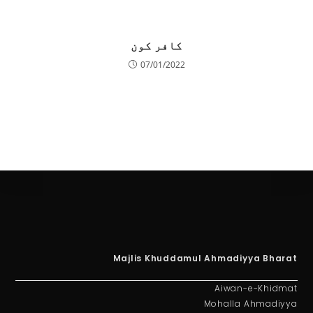
کافر کون
07/01/2022
Majlis Khuddamul Ahmadiyya Bharat
Aiwan-e-Khidmat
Mohalla Ahmadiyya