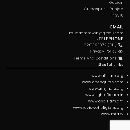
Qadian
Gurdaspur – Punjab
143516
EMAIL:
khuddammkab@gmail.com
TELEPHONE:
(+91) 1872 220139
Privacy Policy
Terms And Conditions
Useful Links:
www.alislam.org
www.openquran.com
www.amjindia.org
www.lightofislam.in
www.askislam.org
www.reviewofreligions.org
www.mta.tv