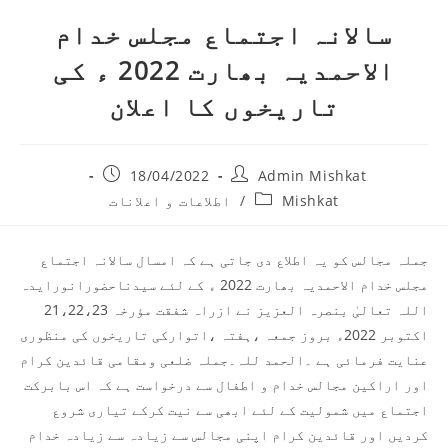
سالانہ اجتماع مجلس خدام
الاحمدیہ بھارت 2022 ء کی
تاریخوں کا اعلان
18/04/2022
Admin Mishkat
Mishkat
/
اطلاعات و اعلانات
جملہ مجالس کو یہ اطلاع دی جاتی ہے کہ امسال سالانہ اجتماع
مجلس خدام الاحمدیہ بھارت 2022 ء کے لئے سیدناحضورانورایدہ
اللہ تعالیٰ بنصرہ العزیز نے ازراہ شفقت مؤرخہ 21،22،23
اکتوبر 2022ء بروز جمعہ ،ہفتہ ،اتوارکی تاریخوں کی منظوری
عنایت فرمائی ہے ۔الحمد للہ۔جملہ ضلعی ومقامی قائدین کرام
اور اراکین مجالس خدام و اطفال سے درخواست ہے کہ اس بابرکت
اجتماع میں شمولیت کے لئے ابھی سے نیت کرکے تیاری شروع
کردیں اور قائدین کرام اپنی مجالس سے زیادہ سے زیادہ خدام