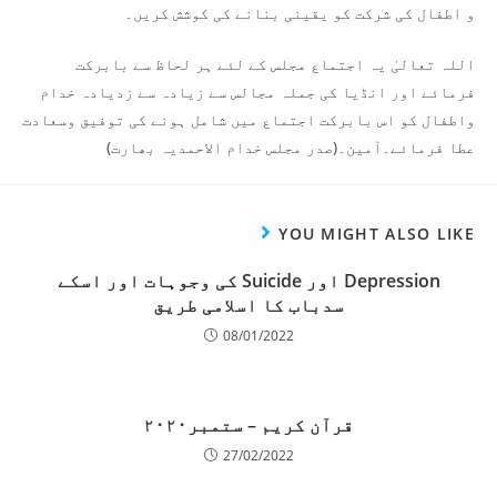
و اطفال کی شرکت کو یقینی بنانے کی کوشش کریں۔
اللہ تعالیٰ یہ اجتماع مجلس کے لئے ہر لحاظ سے بابرکت
فرمائے اور انڈیا کی جملہ مجالس سے زیادہ سے زدیادہ خدام
واطفال کو اس بابرکت اجتماع میں شامل ہونے کی توفیق وسعادت
عطا فرمائے۔آمین۔(صدر مجلس خدام الاحمدیہ بھارت)
YOU MIGHT ALSO LIKE
Depression اور Suicide کی وجوہات اور اسکے
سدباب کا اسلامی طریق
08/01/2022
قرآن کریم – ستمبر۲۰۲۰
27/02/2022