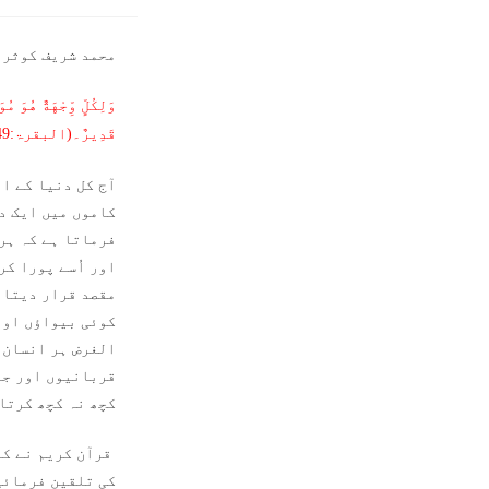
محمد شریف کوثرا
وَلِكُلٍّ وِّجْهَةٌ هُوَ م
قَدِيرٌ۔(البقرۃ:149)
آج کل دنیا کے او
کاموں میں ایک دو
فرماتا ہے کہ ہر 
اور اُسے پورا کر
مقصد قرار دیتا 
کوئی بیواؤں اور
الغرض ہر انسان 
قربانیوں اور جد
کچھ نہ کچھ کرتا
قرآن کریم نے کئی
کی تلقین فرمائی 