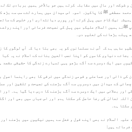
 و شوکت اور مال میں مقابلہ کرتے ہیں جو بالآخر ہمیں بربادی تک لے 
محمد مصطفی ﷺ کا پاکیزہ اسوہ اس میدان میں ہمارے لئے سب سے بڑھ کر
میشہ نیک کام میں پہل کرتے اور پوری دیانتداری اور خلوص کے ساتھ
پ ﷺنے ہمیں السلام علیکم میں پہل کی نصیحت فرمائی اور اپنے روٹھے
ھ پہلے بڑھانے کی تعلیم دی۔
ظیم مذہب ہے کہ اُس نے مسلمانوں کو یہ بھی بتا دیا کہ آپ لوگوں کا ز
بجائے دنیاوی کاموں کو اپنا نصب العین بنانے کے اسلام نے یہ کہا ہے ک
یکیوں میں ایک دوسرے سے آگے بڑھو یہی تمہارے زندگی کا حقیقی مقصد 
ن کی ذاتی اور جماعتی و قومی زندگی میں ترقی کا بھی راہنما اصول ب
چھائی کے میدان میں دوسروں سے آگے بڑھنے کی نصیحت و تلقین اور عم
 اور بھلائی میں ایک دوسرے سے آگے بڑھنے کا درس دیا گیا ہے۔ اور ا
اللہ تعالیٰ کی رضا حاصل کر سکتا ہے، اور اس جہاں میں بھی اور اگل
 سکتا ہے۔
 علیہ السلام نے بھی اپنے قول و فعل سے ہمیں نیکیوں میں بڑھنے اور 
 فرماتے ہیں: