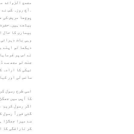
مجمع الزوائد می
۔آج روزہ کس نے ر
پوچھا مریض کی ع
بیٹھے ہیں۔حضرت 
بیماری کا حال ا
وہی بات دہرائی 
دیکھا تو اپنے بی
نے اس پر فرمایا
جنت تو مجھ سے دُ
نیکی کا ارادہ ک
سانس لی اور کہا 
اسی طرح رسول کر
کا آپس میں جھگڑا
اگر رسول کریم صل
گئی فوراً رسول ک
سے میرا جھگڑا ہو
کر ناراضگی کا ا