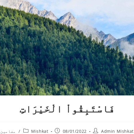
فَاسْتَبِقُواْ الْخَيْرَاتِ
Admin Mishkat
08/01/2022
Mishkat
/
مضامین