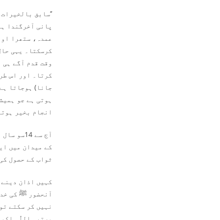
’’سابق بالخیرات
پانی آخرگندا ہو
عمدہ، ستھرا اور
کرسکتا۔ یہی حال
وقت قدم آگے ہی 
کرتا۔ اور اس طر
جانا) ہوجاتا ہے۔
ہوتی ہے جو ہمیش
انجام بخیر ہوتا ہ
آج سے 14
کے میدان میں ای
ثواب کے حصول کی
کہیں اذان دینے ک
آنحضور ﷺ کی خدمت
مرتبہ اللّٰہ اکب