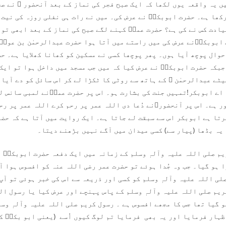
ں یہ واقعہ یوں لکھا کہ ایک صبح فجر کی نماز کے بعد آنحضور ﷺ نے ص
کھا ہے۔ حضرت ابوبکرؓ نے عرض کی۔ میں نے رات ہی نفلی روزہ کی نیت 
یادت کس نے کی ہے؟ حضرت عمرؓ کہنے لگے صبح کی نماز کے بعد ابھی توہ
ابوبکرؓنے عرض کی میں راستے میں آتا ہوا حضرت عبدالرحمٰن بن عوفؓ 
حوال پوچھ آیا ہوں۔ پھر پوچھا کسی نے مسکین کو کھانا کھلایا ہے۔ حض
جبکہ حضرت ابوبکرؓ نے عرض کیا کہ میں جب مسجد میں داخل ہوا تو ایک
ٹے عبدالرحمٰن ؓ کے ہاتھ سے روٹی کا ٹکڑا لے کر اس سائل کو دے آیا 
 اے ابوبکر!تمہیں جنت کی بشارت ہو۔ اس پر حضرت عمرؓنے لمبی سانس ل
ور ہے۔ اس پر آنحضورﷺنے دُعا دی اللہ عمر پر رحم کرے اللہ عمر پر رح
رتا ہے ابوبکر اس سے سبقت لے جاتا ہے۔ ایک روایت میں آتا ہے کہ حضر
یہ بڈھا (پیار سے) کسی میدان میں آگے نہیں بڑھنے دیتا۔
یم صلی اللہ علیہ وآلہٖ وسلم کے زمانہ میں ایک دفعہ حضرت ابوبکرؓ 
 ہو گیا۔ جب وہ جُدا ہوئے تو حضرت عمر رضی اللہ عنہ کو افسوس ہوا آپ
ی اللہ علیہ وآلہٖ وسلم کو کسی اور ذریعہ سے اس کی خبر ہوئی تو آپ
ریم صلی اللہ علیہ وآلہٖ وسلم کے پاس پہنچے اور عرض کیا یا رسول ال
 گیا تھا جس کا مجھے افسوس ہے ۔ رسول کریم صلی اللہ علیہ وآلہٖ وسل
ظہار فرمایا اور یہ بھی فرمایا تم لوگ کیوں اُسے (یعنی ابو بکرؓ کو