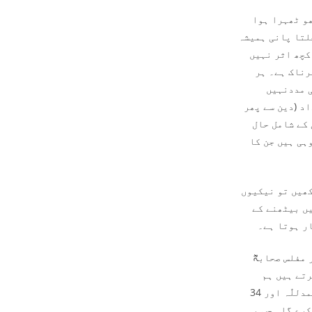
ھو ٹھہرا ہوا
لتا پانی ہمیشہ
کچھ اثر نہیں
رناک ہے۔ ہر
ی مددنہیں
د (دین سے پھر
 کے شامل حال
ہی ہیں جن کا
یکھیں تو نیکیوں
یں بیٹھنے کے
ر ہوتا ہے۔
مفلس صحابہؓ
رتے ہیں ہم
نہیں کر سکتے تو آنحضور ﷺ نے فرمایا ہر نماز کے بعد 33 ،33 دفعہ سبحان اللّٰہ، الحمدللّٰہ اور 34
کرے گا۔ جب یہ