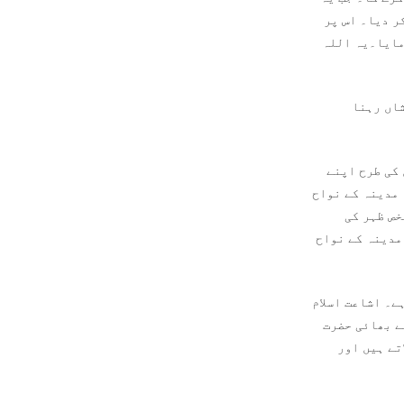
ر دیا۔ اس پر
مایا۔یہ اللہ
شاں رہنا
 کی طرح اپنے
 مدینہ کے نواح
خص ظہر کی
مدینہ کے نواح
ے۔ اشاعت اسلام
ے بھائی حضرت
تے ہیں اور