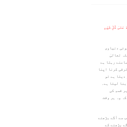
 عَلیٰ كُلِّ شَيْءٍ
کوئی دنیاوی
ہ تعالیٰ
سامنے رہتا ہے
ترقی کرنا اپنا
دیتا ہے تو
بنا لیتا ہے۔
ر قسم کی
ہ وہ ہر وقت
ب سے آگے بڑھنے
گے بڑھنے کے