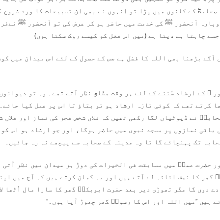
حابہؓ کے کانوں میں پڑا تو انہوں نے بھی ان تسبیحات کا ورد شروع ک
دوبارہ آنحضور ﷺ کی خدمت میں حاضر ہو کر عرض کی تو آنحضور ﷺ نےفر
جسے چاہتا ہے دیتا ہے (میں اس فضل کو کیسے روک سکتا ہوں)
 آگے بڑھنا بھی اللہ کا فضل ہے جس کے حصول کے لئے اس میدان میں کو
 ﷺ کے ارشاد سُننے کے لئے ہر وقت مشّاق نظر آتے تھے۔ وہ تو دیوانوں
ا کرتے تھے کہ کوئی تازہ ارشاد ہو تو بتاؤ تا اس پر عمل کیا جائے۔
ابہؓ نے ڈیوٹیاں لگا رکھی تھیں کہ فلاں شخص فجر کی نماز اور فلاں ش
ں باقی نمازوں پر مسجد نبوی میں حاضر ہوگا، اور جو ارشاد ہو اس کو 
حابہ تک پہنچائے گا تا وہ مدینہ کے صحابہ سے پیچھے نہ رہ جائیں۔
ر حضرت عمرؓ میں مسابقت فی الخیرات کی دوڑ ہر میدان میں نظر آتی ہ
ؓ گھر کا نصف اثاثہ لے آتے ہیں اور یہ گمان کرتے ہیں کہ آج میں اپن
ے دوں گا مگر تھوڑی دیر بعد حضرت ابوبکرؓ گھر کا سارا مال اُٹھا لا
 ہیں ’’میں اللہ اور اس کا رسولؐ گھر چھوڑ آیا ہوں۔‘‘