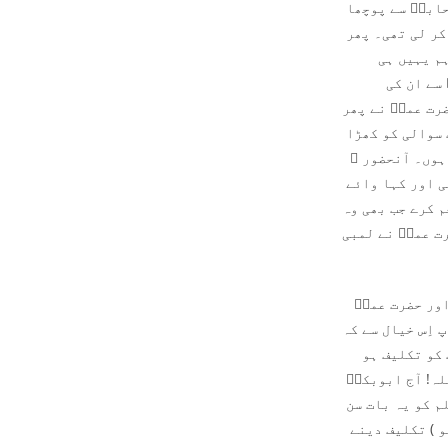
حابہؓ سے پوچھا
کر لی تھی۔ پھر
م یہیں ہی
سے ان کی
رت عمرؓ نے پھر
 سوالی کو کھڑا
ہوں۔ آنحضور ﷺ
ی اور کہا وائے
م کرے جب بھی وہ
ت عمرؓ نے لمبی
اور حضرت عمرؓ
 اِس خیال سے کہ
 کو تکلیف ہو
لہ! آج ابوبکرؓ
م کو یہ بات سن
 ) تکلیف دینے