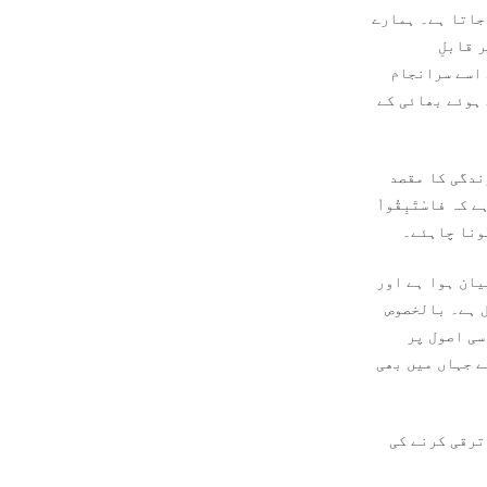
جاتا ہے۔ ہمارے
 قابلِ
 اسے سرانجام
 ہوئے بھائی کے
ندگی کا مقصد
ہ فاسْتَبِقُواْ
ہونا چاہئے۔
یان ہوا ہے اور
ل ہے۔ بالخصوص
سی اصول پر
ے جہاں میں بھی
ترقی کرنے کی