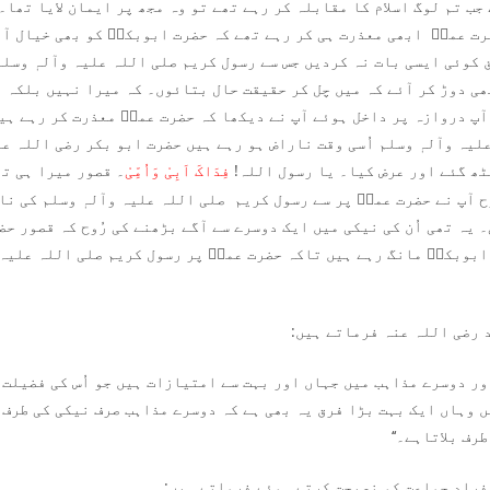
جب تم لوگ اسلام کا مقابلہ کر رہے تھے تو وہ مجھ پر ایمان لایا تھا۔
رت عمرؓ ابھی معذرت ہی کر رہے تھے کہ حضرت ابوبکرؓ کو بھی خیال آی
 کوئی ایسی بات نہ کردیں جس سے رسول کریم صلی اللہ علیہ وآلہٖ وسلم
بھی دوڑ کر آئے کہ میں چل کر حقیقت حال بتائوں۔ کہ میرا نہیں بلکہ 
آپ دروازہ پر داخل ہوئے آپ نے دیکھا کہ حضرت عمرؓ معذرت کر رہے ہی
یہ وآلہٖ وسلم اُسی وقت ناراض ہو رہے ہیں حضرت ابو بکر رضی اللہ عن
ٹھ گئے اور عرض کیا۔ یا رسول اللہ!
۔ قصور میرا ہی تھ
فِدَاکَ اَبِیْ وَاُمِّیْ
 آپ نے حضرت عمرؓ پر سے رسول کریم صلی اللہ علیہ وآلہٖ وسلم کی نار
 یہ تھی اُن کی نیکی میں ایک دوسرے سے آگے بڑھنے کی رُوح کہ قصور حض
ابوبکرؓ مانگ رہے ہیں تاکہ حضرت عمرؓ پر رسول کریم صلی اللہ علیہ 
 رضی اللہ عنہ فرماتے ہیں:
اور دوسرے مذاہب میں جہاں اور بہت سے امتیازات ہیں جو اُس کی فضیلت
 وہاں ایک بہت بڑا فرق یہ بھی ہے کہ دوسرے مذاہب صرف نیکی کی طرف ب
رف بلاتاہے۔‘‘
فراد جماعت کو نصیحت کرتے ہوئے فرماتے ہیں: