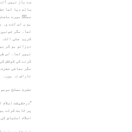
سے باز نہیں آتے 
ساتھ دیا تھا حض
عمرؓ میرے متعلق
ہو ں اس لئے وہ 
تھا۔ مگر جونہی 
کریم صلی اللہ عل
دوزانو ہو کر بی
نہیں تھا۔ اس طرح
کرنے کی کوشش کی۔
مگر معافی حضرت 
ناراض نہ ہوں۔
حضرت مصلح موعود
’’درحقیقت اسلام 
پر ثابت کرتے ہیں
اسلام استباق کی ط
نیز حضور مزید ا