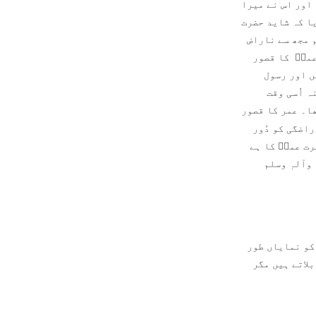
 اور اس نے میرا
ا کہ شاید حضرت
 مجھ سے ناراض
عمرؓ کا قصور
ں اور رسول
ہ اُسی وقت
ا۔ عمر کا قصور
اضگی کو دُور
رت عمرؓ کا ہے
وآلہٖ وسلم
 کو نمایاں طور
لاتے ہیں مگر