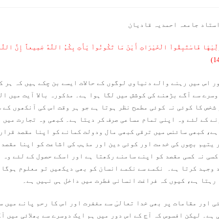
ستاد جامعہ احمدیہ قادیان
ُوَلِّيْهَا فَاسْتَبِقُواْ الْخَيْرَاتِ أَيْنَ مَا تَكُونُواْ يَأْتِ بِكُمُ اللّٰهُ جَمِيعاً إِنَّ اللّٰهَ
ر اس میں رہنے والے دنیاوی لوگوں کے حالات ایسے بن چکے ہیں کہ ہر 
سرے سے آگے بڑھنے کی کوشش میں لگا ہوا ہے۔ مذکورہ بالا آیت میں الل
شخص کا کوئی نہ کوئی مطمح نظر ہوتا ہے جو ہر وقت اس کی آنکھوں کے 
نے کے لئے وہ اپنی تمام مساعی صرف کر دیتا ہے۔ کبھی وہ تجارت میں 
ہے، کبھی سائنس میں ترقی کبھی مال ودولت کمانے کو اپنا مقصد قرار 
 یتیم بچوں کی خدمت اور کوئی دین اور مذہب کی اشاعت کو اپنا مقصد 
کسی نہ کسی مقصد کو اپنے سامنے رکھتا ہے اور اسکے حصول کے لئے وہ ہ
 وجہد کرتا ہے۔ نکمے سے نکمے انسان کو بھی دیکھیں تو معلوم ہوگا ک
 رہتا ہے، کیوں کہ فراغت انسانی فطرت میں داخل ہی نہیں ہے۔
 اور مقامات پر بھی خدا تعالیٰ سے مغفرت اور اس کا رحم پانے میں س
ہے۔ لیکن افسوس کہ آج کے اس دور میں ہم ایک دوسرے سے بھلائی میں آ