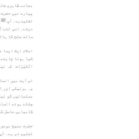
بجائے ظاہری شان
پیارے نبی حضرت 
تقلیدہے۔ آپ ﷺ ہ
دیتے۔ اسی لئے آ
ساتھ صلح کا ہات
اسلام ایک ایسا ع
کیا ہونا چاہئے۔ 
الْخَيْرَات کہ ن
اس آیت میں انسا
وہ ہرنیکی اور ا
مسلمانوں کو نیکی
چلتے ہوئے انسان 
کامیابی حاصل کر
حضرت مسیح موعود
تعلیم دی ہے۔ آپ