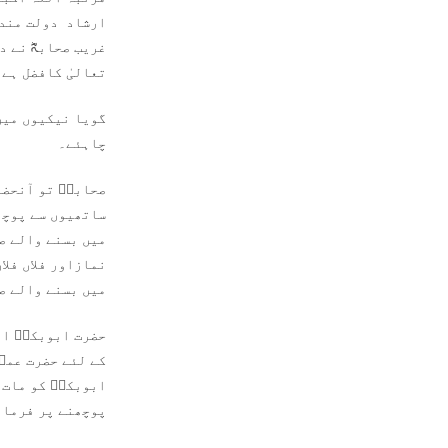
ارشاد دولت مند ص
غریب صحابہؓ نے 
تعالیٰ کافضل ہے 
گویا نیکیوں میں
چاہئے۔
صحابہؓ تو آنحضور
ساتھیوں سے پوچھ
میں بسنے والے صح
نمازاور فلاں فلا
میں بسنے والے ص
حضرت ابوبکرؓ او
کے لئے حضرت عمر
ابوبکرؓ کو مات د
پوچھنے پر فرماتے