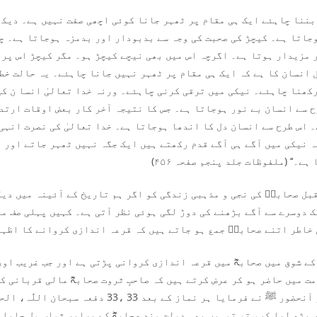
 بننا چاہئے ایک ہی مقام پر ٹھہر جانا کوئی اچھی صفت نہیں ہے۔ دیک
جاتا ہے۔ کیچڑ کی صحبت کی وجہ سے بدبودار اور بدمزہ ہوجاتا ہے۔ چ
 مزیدار ہوتا ہے۔ اگرچہ اس میں بھی نیچے کیچڑ ہو۔ مگر کیچڑ اس پر 
 انسان کا ہے کہ ایک ہی مقام پر ٹھہر نہیں جانا چاہئے۔ یہ حالت خط
رکھنا چاہئے۔ نیکی میں ترقی کرنی چاہئے۔ ورنہ خدا تعالیٰ انسا ن ک
ح سے انسان بے نور ہوجاتا ہے۔ جس کا نتیجہ آخر کار بعض اوقات ارتدا
 اس طرح سے انسان دل کا اندھا ہوجاتا ہے۔ خدا تعالیٰ کی نصرت انہی
ہ نیکی میں آگے ہی آگے قدم رکھتے ہیں ایک جگہ نہیں ٹھہر جاتے اور و
ے۔‘‘ (ملفوظات جلد پنجم صفحہ ۴۵۶)
سو سال قبل صحابہؓ کی نجی و مذہبی زندگی کو اگر ہم تاریخ کے آئینہ میں د
ک دوسرے سے آگے بڑھنے کی دوڑ لگی ہوئی نظر آتی ہے۔ کہیں پہلی صف م
 خاطر اتنے صحابہؓ جمع ہو جاتے ہیں کہ قرعہ اندازی کروانے کا اظہا
ے شوق میں صحابہؓ میں قرعہ اندازی کروانی پڑتی ہے اور جب غریب اور 
 میں حاضر ہو کر عرض کرتے ہیں کہ صاحبِ ثروت صحابہؓ مالی قربانی ک
ر پڑھ لیا کرو تو تمہیں بھی دولت مند صحابہؓ کے برابر ثواب مل جایا 