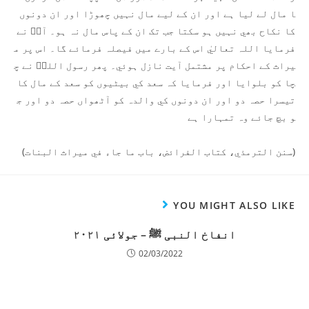
ا مال لے ليا ہے اور ان کے ليے مال نہيں چھوڑا اور ان دونوں
کا نکاح بھي نہيں ہو سکتا جب تک ان کے پاس مال نہ ہو۔ آپؐ نے
فرمايا اللہ تعاليٰ اس کے بارے ميں فيصلہ فرمائے گا۔ اس پر م
يراث کے احکام پر مشتمل آيت نازل ہوئي۔ پھر رسول اللہؐ نے چ
چا کو بلوايا اور فرمايا کہ سعد کي بيٹيوں کو سعد کے مال کا
تيسرا حصہ دو اور ان دونوں کي والدہ کو آٹھواں حصہ دو اور ج
و بچ جائے وہ تمہارا ہے
(سنن الترمذي، کتاب الفرائض، باب ما جاء في ميراث البنات)
YOU MIGHT ALSO LIKE
انفاخ النبی ﷺ – جولائی ۲۰۲۱
02/03/2022