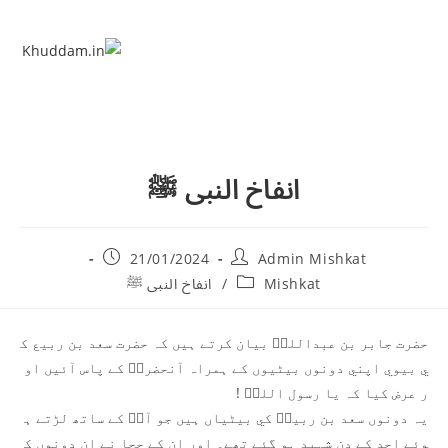
انفاخ النبی ﷺ
21/01/2024
Admin Mishkat
Mishkat
/
انفاخ النبی ﷺ
حضرت جابر بن عبداللہؓ بيان کرتے ہيں کہ حضرت سعد بن ربيع ک
ي بيوي اپني دونوں بيٹيوں کے ہمراہ آنحضرتؐ کے پاس آئيں او
ر عرض کيا کہ يا رسول اللہؐ !
يہ دونوں سعد بن ربيعؓ کي بيٹياں ہيں جو آپؐ کے ساتھ لڑتے ہ
وئے احد کے دن شہيد ہو گئے تھے۔ اور ان کے چچا نے ان دونوں ک