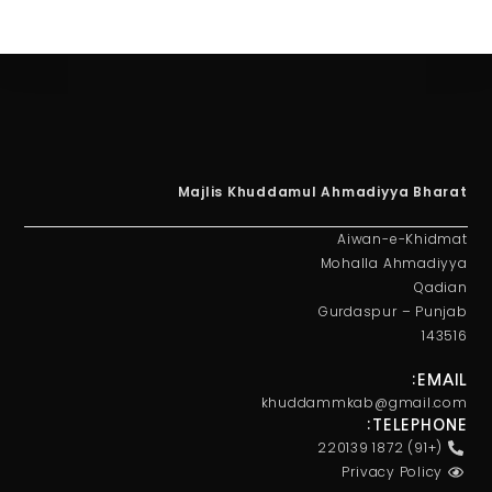
Majlis Khuddamul Ahmadiyya Bharat
Aiwan-e-Khidmat
Mohalla Ahmadiyya
Qadian
Gurdaspur – Punjab
143516
EMAIL:
khuddammkab@gmail.com
TELEPHONE:
(+91) 1872 220139
Privacy Policy