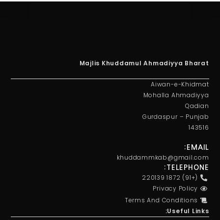
Majlis Khuddamul Ahmadiyya Bharat
Aiwan-e-Khidmat
Mohalla Ahmadiyya
Qadian
Gurdaspur – Punjab
143516
EMAIL:
khuddammkab@gmail.com
TELEPHONE:
(+91) 1872 220139
Privacy Policy
Terms And Conditions
Useful Links: