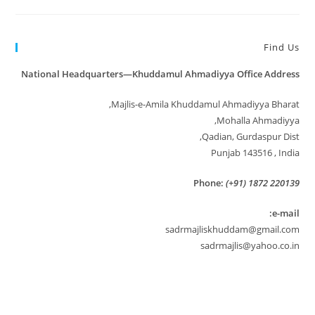
Find Us
National Headquarters—Khuddamul Ahmadiyya Office Address
Majlis-e-Amila Khuddamul Ahmadiyya Bharat,
Mohalla Ahmadiyya,
Qadian, Gurdaspur Dist,
Punjab 143516 , India
Phone:
(+91) 1872 220139
e-mail:
sadrmajliskhuddam@gmail.com
sadrmajlis@yahoo.co.in