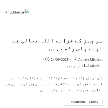
ہر چیز کے خزانے اللہ تعالیٰ نے
اپنے پاس رکھے ہیں
24/09/2025
Admin Mishkat
Mishkat
/
قرآن کریم
وَاِنْ مِّنْ شَیْءٍ اِلَّا عِنْدَنَا خَزَاۗىِٕنُہٗ وَمَا نُنَزِّلُهُ إِلَّا بِقَدَرٍ مَّعْلُومٍ
(سورۃ الحجر آیت نمبر 22)ترجمہ: اور کوئی چیز ایسی نہیں جس
کے (غیر محدود) خزانے ہمارے پاس نہ ہوں۔…
Continue Reading