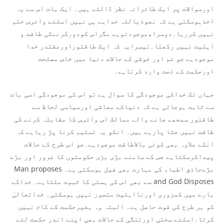
اورسوالات پر ایک طائرانہ نظر ڈالتے ہیں۔ ایک بات اس سے یہ
اخذہوسکتی ہے کہ نعوذباللہ خداہے ہی نہیں اسلئے وائرس ختم
نہیں کررہا۔دوسرا،موجودتوہے مگراس کودورکرنےکی طاقت و
اہلیت نہیں رکھتا۔تیسرایہ کہ ایک طاقتوراورمقتدر خدا
موجودہے جو غم اور خوشی کے حالات دنیا میں خاص مصلحت
اورحکمت کے تحت وارد کرتاہے۔
جہاں تک خداکی موجودگی کا سوال ہے تو اس کی موجودگی اسی بات
سے ثابت ہوجاتی ہے کہ دنیاکے معاشی اورسیاسی لحاظ سے
طاقتور سمجھے جانے والے ممالک اس وائرس کا مقابلہ کرنے کی
طاقت نہیں جٹا پارہے ہیں۔ انکو یہ تسلیم کرنا پڑ رہاہے کہ
انکے علاوہ بھی کوئی بالاطاقت موجودہے۔جو اس طرح کے حالات
پیداکرسکتاہے جس کے سامنے بڑی بڑی حکومتوں کا غرور اور بڑے
بڑےحاذق اطباء کی مہارت بھی فیل ہوسکتی ہے۔ Man proposes
and God Disposes سے بھی اس کی ہستی کا ثبوت ملتاہے۔ خداکے
بارے میں کمزوری اورنااہلیت متصور نہیں ہوسکتی۔ خداتعالیٰ
کو ہر طرح کی قوت حاصل ہے۔ البتہ وہ بغیرحکمت کے کام نہیں
کرتا۔اسلئے سختی اورتنگی کے حالات بھی اپنے اندر حکمت لئے