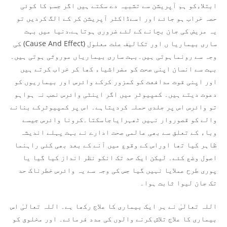
ابتلاءکو ہم آپریشن سے تشبیہ دے سکتے ہیں اگر جسم کا کوئی
حصہ خراب ہو جائے اور اسےڈاکٹر آپریشن کر کے الگ کردیں تو
یہ مریض کی جان بچانے کے لئے ضروری ہوتاہے.دنیا میں بہت
ساری بیماریا ں اور تکالیف علت معلول (Cause And Effect) کی
وجہ سے رونماہوتی ہیں۔بہت ساری بیماریاں موروثی ہوتی ہیں۔
بہت سے انسان اپنی صحت کو مضراشیاء کھا کر خراب کرتے ہیں
اور اپنی قوت مدافعت کو کمزور کرکے وائرس اور بیماریوں کو
دعوت دیتے ہیں۔ کمپیوٹر میں اگر اینٹی وائرس نصب نہ ہواہو
تو وائرس اس پر جلدی حملہ کردیتاہے۔ اس پر کمپیوٹرکے بنانے
والے کو قصوروار نہیں ٹھہرایاجاسکتا۔کرونا وائرس جیسے
وباء کے تعلق سے بھی عالمی صحت ادارے نے بہت پہلے اندیشہ
ظاہر کیا تھا اوراس کے وقوع میں آنے کے بعد بھی کئی راہنما
اصول وضع کئے۔ لیکن ایک حد تک انکو نظر انداز کیا گیا یا
پوری طرح عملایا نہیں گیا جس کی وجہ سے یہ وائرس خطرناک حد
تک جان لیوا ثابت ہوا۔
اللہ تعالیٰ نے ہر ایک بیماری کا علاج رکھا ہے۔ اللہ تعالیٰ اس
بیماری کا علاج تلاش کرنے والوں کی مدد فرمائے۔ اور مخلوق کو