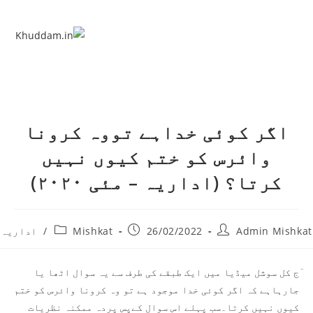
اگر کوئی خداہے تووہ کرونا
وائرس کو ختم کیوں نہیں
کرتا؟ (اداریہ – مئی ۲۰۲۰)
Admin Mishkat
26/02/2022
Mishkat
/
اداریہ
ٓج کل سوشل میڈیا میں ایک طبقے کی طرف سے یہ سوال اٹھا یا
جارہاہے کہ اگر کوئی خدا موجود ہے تو وہ کرونا وائرس کو ختم
کیوں نہیں کرتا۔سب پہلے اس سوال کےپس پردہ ممکنہ نظریات