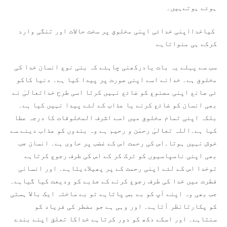
ہوئے ہوتےہیں۔
کیاخدااپنی خدائی اپنی مخلوق پر سخت حالات اور تنگی وارد
کرکے ہی منواتاہے
سب سے پہلے یہ بات یادرکھنی چاہئے کہ بنی نوع انسان خدا کی
مخلوق ہے۔ خدانے اسے اپنی صورت پر پیدا کیا ہے۔ دنیا کاکو
ئی صانع اپنی مصنوع کو ضائع نہیں کرتا اسی طرح خداتعالیٰ نے
بھی انسان کو ضائع کرنے یا عذاب کے لئے پیدا نہیں کیا ہے۔
بلکہ اپنی تمام مخلوق میں اسے اشرف المخلوقات کا درجہ عطا
کیا ہے۔اللہ تعالیٰ رحمٰن و رحیم ہے وہ بندوں کو عذاب دینے سے
خوش نہیں ہوتا۔اس کی رحمت اس کے غضب پر حاوی ہے۔ انسان جب
بھی اپنی ناسپاسیوں کو ترک کر کے اس کی طرف رجوع کرتاہے
توخدا اس کے لئے اپنی رحمت کے پر پھیلادیتاہے۔ اور انسانی
فطرت میں خدا کی طرف رجوع کرنے کے جذبے کو ودیعت کیا گیاہے۔
جب بھی وہ اپنے آپ کو بے بس پاتاہے تو بے ساختہ ایک بالا ہستی
کو پکارتانظر آتاہے۔ اور وہی ہے جو مضطر کی فریاد کو
سنتاہے۔ اور اسکے دکھ کو دور کرتاہے خداکا تعلق اپنے بندے