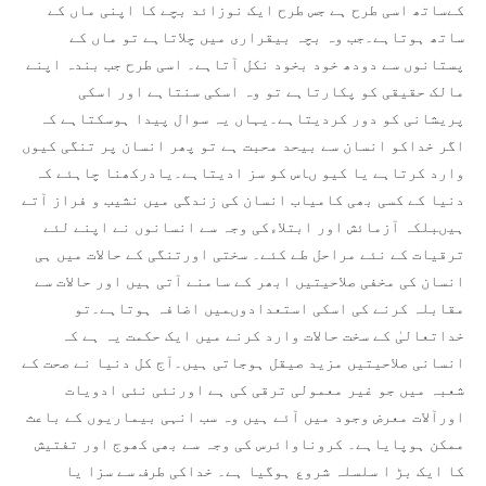
کےساتھ اسی طرح ہے جس طرح ایک نوزائد بچے کا اپنی ماں کے
ساتھ ہوتاہے۔جب وہ بچہ بیقراری میں چلاتاہے تو ماں کے
پستانوں سے دودھ خود بخود نکل آتاہے۔ اسی طرح جب بندہ اپنے
مالک حقیقی کو پکارتاہے تو وہ اسکی سنتاہے اور اسکی
پریشانی کو دور کردیتاہے۔یہاں یہ سوال پیدا ہوسکتاہے کہ
اگر خداکو انسان سے بیحد محبت ہے تو پھر انسان پر تنگی کیوں
وارد کرتاہے یا کیو ںاس کو سز ادیتاہے۔یادرکھنا چاہئے کہ
دنیا کے کسی بھی کامیاب انسان کی زندگی میں نشیب و فراز آتے
ہیںبلکہ آزمائش اور ابتلاءکی وجہ سے انسانوں نے اپنے لئے
ترقیات کے نئے مراحل طے کئے۔ سختی اورتنگی کے حالات میں ہی
انسان کی مخفی صلاحیتیں ابھر کے سامنے آتی ہیں اور حالات سے
مقابلہ کرنے کی اسکی استعدادوںمیں اضافہ ہوتاہے۔تو
خداتعالیٰ کے سخت حالات وارد کرنے میں ایک حکمت یہ ہے کہ
انسانی صلاحیتیں مزید صیقل ہوجاتی ہیں۔آج کل دنیا نے صحت کے
شعبہ میں جو غیر معمولی ترقی کی ہے اورنئی نئی ادویات
اورآلات معرض وجود میں آئے ہیں وہ سب انہی بیماریوں کے باعث
ممکن ہوپایاہے۔ کروناوائرس کی وجہ سے بھی کھوج اور تفتیش
کا ایک بڑ ا سلسلہ شروع ہوگیا ہے۔ خداکی طرف سے سزا یا