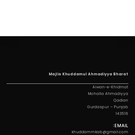
Majlis Khuddamul Ahmadiyya Bharat
Aiwan-e-Khidmat
Mohalla Ahmadiyya
Qadian
Gurdaspur – Punjab
143516
EMAIL:
khuddammkab@gmail.com