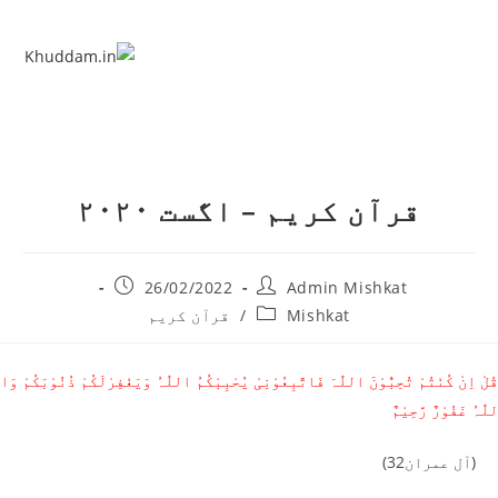
قرآن کریم – اگست ۲۰۲۰
26/02/2022
Admin Mishkat
Mishkat
/
قرآن کریم
قُلْ اِنْ کُنْتُمْ تُحِبُّوْنَ اللّٰہَ فَاتَّبِعُوْنِیْ یُحْبِبْکُمُ اللّٰہُ وَیَغْفِرْلَکُمْ ذُنُوْبَکُمْ وَا
للّٰہُ غَفُوْرٌ رَّحِیْمٌ
(آل عمران32)