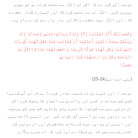
ترجمہ: تُو کہہ دے کہ اگر تم اللّٰہ سے محبت کرتے ہو تو میری
پیروی کرو۔ اللّٰہ تم سے محبت کرے گا اور تمہارے گناہ بخش دے
گا۔ اور اللّٰہ بہت بخشنے والا اور بار بار رحم کرنے وال ہے۔
وَقَضٰى رَبُّكَ أَلَّا تَعْبُدُوا إِلَّا إِيَّاهُ وَبِالْوَالِدَيْنِ إِحْسَانًا إِمَّا
يَبْلُغَنَّ عِنْدَكَ الْكِبَرَ أَحَدُهُمَا أَوْ كِلَاهُمَا فَلَا تَقُلْ لَّهُمَا أُفٍّ وَلَا
تَنْهَرْهُمَا وَقُلْ لَهُمَا قَوْلًا كَرِيمًا وَاخْفِضْ لَهُمَا جَنَاحَ الذُّلِّ مِنَ
الرَّحْمَةِ وَقُلْ رَّبِّ ارْحَمْهُمَا كَمَا رَبَّيَانِي
صَغِيرًا
(بنی اسرائیل24-25)
ترجمہ:۔ اور تىرے ربّ نے فىصلہ صادر کردىا ہے کہ تم اُس کے سوا
کسى کى عبادت نہ کرو اور والدىن سے احسان کا سلوک کرو اگر
ان دونوں مىں سے کوئى اىک تىرے پاس بڑھاپے کى عمر کو پہنچے
ىا وہ دونوں ہى، تو اُنہىں اُف تک نہ کہہ اور انہىں ڈانٹ نہىں
اور انہىں نرمى اور عزت کے ساتھ مخاطب کراور ان دونوں کے
لئے رحم سے عجز کا پَرجُھکا دے اور کہہ کہ اے مىرے ربّ! ان