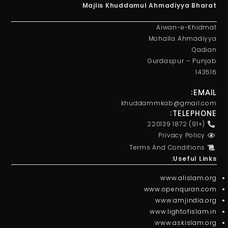
Majlis Khuddamul Ahmadiyya Bharat
Aiwan-e-Khidmat
Mohalla Ahmadiyya
Qadian
Gurdaspur – Punjab
143516
EMAIL:
khuddammkab@gmail.com
TELEPHONE:
(+91) 1872 220139
Privacy Policy
Terms And Conditions
Useful Links:
www.alislam.org
www.openquran.com
www.amjindia.org
www.lightofislam.in
www.askislam.org