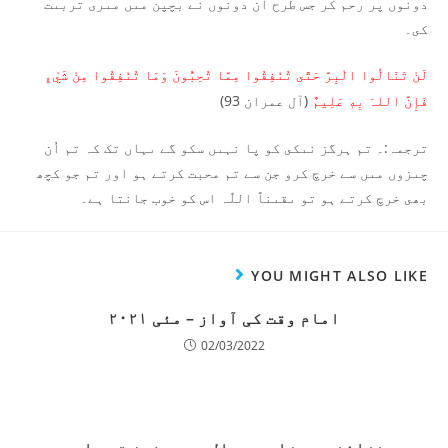
دونوں پر رحم کر جس طرح ان دونوں نے بچپن مىں مىرى تربىت
کى۔
لَنْ تَنَالُوا الْبِرَّ حَتَّى تُنْفِقُوا مِمَّا تُحِبُّونَ وَمَا تُنْفِقُوا مِنْ شَيْءٍ
(آل عمران 93)
فَإِنَّ اللہَ بِهٖ عَلِيمٌ
ترجمہ:۔ تم ہرگز نىکى کو پا نہىں سکو گے ىہاں تک کہ تم اُن
چىزوں مىں سے خرچ کرو جن سے تم محبت کرتے ہو اور تم جو کچھ
بھى خرچ کرتے ہو تو ىقىناً اللّٰہ اس کو خوب جانتا ہے۔
YOU MIGHT ALSO LIKE
امام وقت کی آواز – مئی ۲۰۲۱
02/03/2022