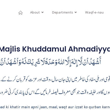
About
Departments
Waqf-e-nau
f Majlis Khuddamul Ahmadiyy
أَشْهَدُ أنْ لَّا إِلٰهَ إِلَّا اللهُ وَحْدَهُ لَا شَرِيْكَ لَهُ وَأشْهَدُ أنَّ
 قومی اور ملی مفاد کی خاطر میں اپنی جان، مال، وقت اور عزت کو قربان کرنے کے 
 رہوں گا اور خلیفہ وقت جو بھی معروف فیصلہ فرمائیں گے اس کی پابندی کرنی ضروری 
ad ki khatir main apni jaan, maal, waqt aur izzat ko qurban karn