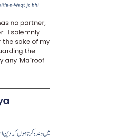
alifa-e-Waqt jo bhi
has no partner,
. I solemnly
or the sake of my
guarding the
by any ‘Ma`roof
ya
میں وعدہ کرتا ہوں کہ دین اسل