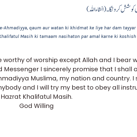
کی کوشش کرونگا۔ (انشاء اللہ
-e-Ahmadiyya, qaum aur watan ki khidmat ke liye har dam tayya
 Khalifatul Masih ki tamaam nasihaton par amal karne ki koshish 
e worthy of worship except Allah and I bear 
Messenger I sincerely promise that I shall 
hmadiyya Muslima, my nation and country. I s
nybody and I will try my best to obey all inst
Hazrat Khalifatul Masih.
God Willing