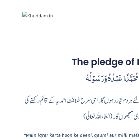
The pledge o
 مُحَمَّدًا عَبْدُهُ وَرَسُوْلُهُ
لئے ہر دم تیار رہوں گا۔ اسی طرح خلافت احمد یہ کے قائم رکھنے کی
سمجھوں گا ۔ (انشاء اللہ تعالیٰ
“Main iqrar karta hoon ke deeni, qaumi aur milli mafa