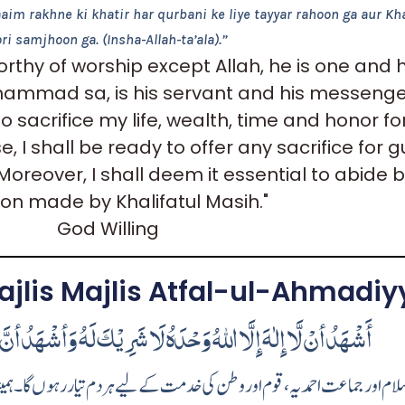
aaim rakhne ki khatir har qurbani ke liye tayyar rahoon ga aur Kh
i samjhoon ga. (Insha-Allah-ta’ala).”
worthy of worship except Allah, he is one and 
hammad sa, is his servant and his messenger
o sacrifice my life, wealth, time and honor f
se, I shall be ready to offer any sacrifice for 
 Moreover, I shall deem it essential to abide 
ion made by Khalifatul Masih."
God Willing
ajlis Majlis Atfal-ul-Ahmadiy
أَشْهَدُ أنْ لَّا إِلٰهَ إِلَّا اللهُ وَحْدَهُ لَا شَرِيْكَ لَهُ وَأشْهَدُ أنَّ
ام اور جماعت احمد یہ ، قوم اور وطن کی خدمت کے لیے ہر دم تیار رہوں گا۔ ہمیشہ س