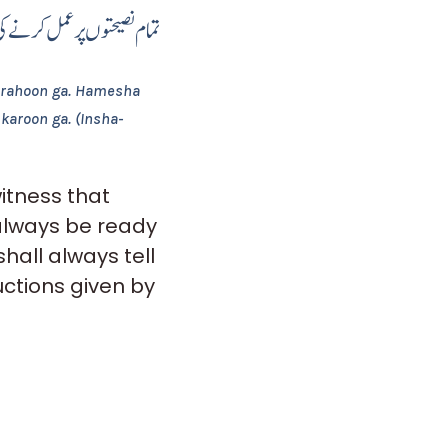
تمام نصیحتوں پر عمل کرنے  )
r rahoon ga. Hamesha
karoon ga. (Insha-
witness that
always be ready
hall always tell
ructions given by