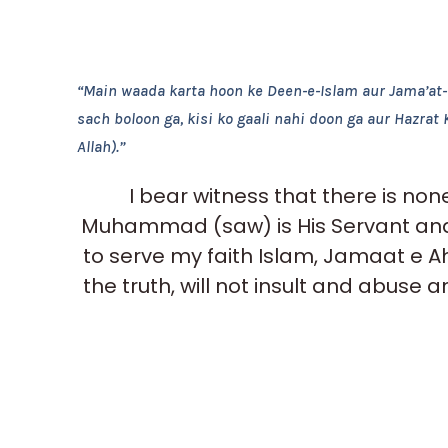
“Main waada karta hoon ke Deen-e-Islam aur Jama’at
sach boloon ga, kisi ko gaali nahi doon ga aur Hazrat
Allah).”
I bear witness that there is non
Muhammad (saw) is His Servant and 
to serve my faith Islam, Jamaat e A
the truth, will not insult and abuse a