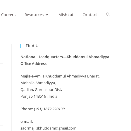
Careers
Resources
Mishkat
Contact
Find Us
National Headquarters—Khuddamul Ahmadiyya
Office Address
Majlis-e-Amila Khuddamul Ahmadiyya Bharat,
Mohalla Ahmadiyya,
Qadian, Gurdaspur Dist,
Punjab 143516 , India
Phone:
(+91) 1872 220139
e-mail:
sadrmajliskhuddam@gmail.com