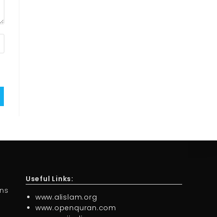
Useful Links:
ons
www.alislam.org
www.openquran.com