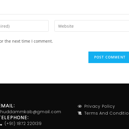
or the next time I comment.
Privacy Policy
EMAIL:
khuddammkab@gmail.com
Terms And Conditi
TELEPHONE:
(+91) 1872 220139